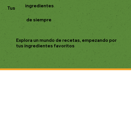
ingredientes
Tus
de siempre
Explora un mundo de recetas, empezando por
tus ingredientes favoritos