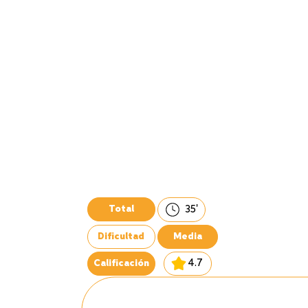
35'
Total
Dificultad
Media
4.7
Calificación