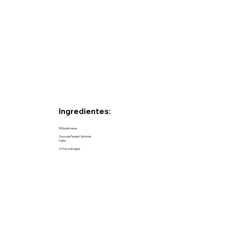
Ingredientes:
500g de fresas.
1 taza de Panela Cristal de
Caña.
1/2 taza de agua.