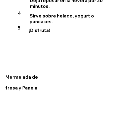
Deja reposar en la nevera por 20
minutos.
4
Sirve sobre helado, yogurt o
pancakes.
5
¡Disfruta!
Mermelada de
fresa y Panela