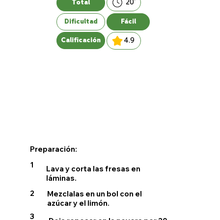
20'
Total
Dificultad
Fácil
4.9
Calificación
Preparación:
1
Lava y corta las fresas en
láminas.
2
Mezclalas en un bol con el
azúcar y el limón.
3