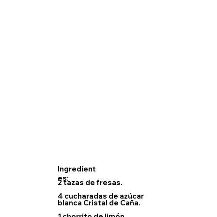
Ingredient
es:
2 tazas de fresas.
4 cucharadas de azúcar
blanca Cristal de Caña.
1 chorrito de limón.