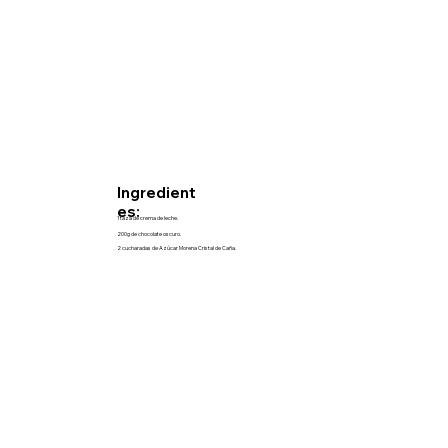
Ingredient
es:
1 taza de crema de leche.
200g de chocolate oscuro.
2 cucharadas de Azúcar Morena Cristal de Caña.