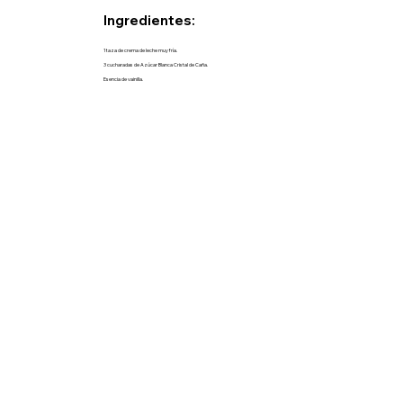
Ingredientes:
1 taza de crema de leche muy fría.
3 cucharadas de Azúcar Blanca Cristal de Caña.
Esencia de vainilla.