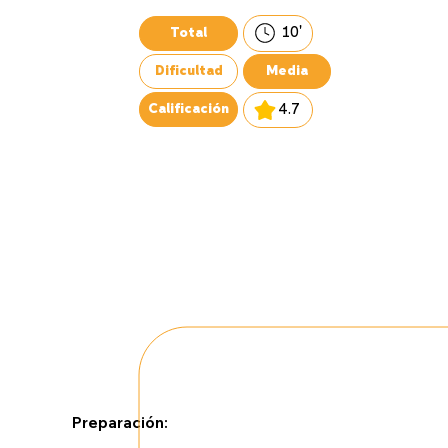
10'
Total
Dificultad
Media
4.7
Calificación
Preparación: