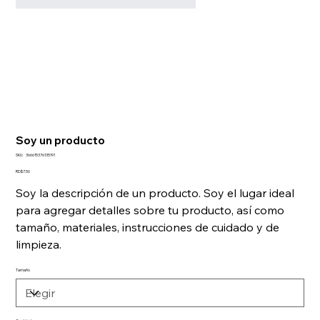
Soy un producto
SKU
SKU:
366615376135191
366615376135191
Precio
RD$7.50
Soy la descripción de un producto. Soy el lugar ideal
para agregar detalles sobre tu producto, así como
tamaño, materiales, instrucciones de cuidado y de
limpieza.
Tamaño