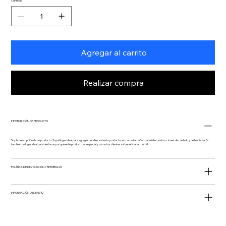
Cantidad
Agregar al carrito
Realizar compra
INFORMACIÓN DE PRODUCTO
Soy la descripción de un producto. Soy el lugar ideal para agregar detalles sobre tu producto, así como tamaño, materiales, instrucciones de cuidado y de limpieza. Es
también un lugar ideal para destacar por qué este producto es especial y cómo tus clientes se beneficiarían con él.
POLÍTICA DE DEVOLUCIÓN Y REEMBOLSO
INFORMACIÓN DEL ENVÍO