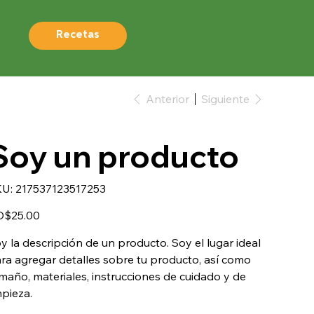
Recetas
Anterior
Siguiente
Soy un producto
SKU
U:
217537123517253
217537123517253
io
D$25.00
y la descripción de un producto. Soy el lugar ideal
ra agregar detalles sobre tu producto, así como
maño, materiales, instrucciones de cuidado y de
mpieza.