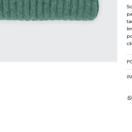
So
pa
ta
li
po
cl
P
I