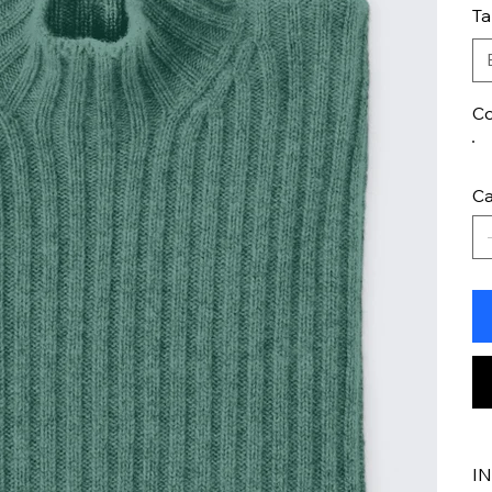
T
Co
Ca
I