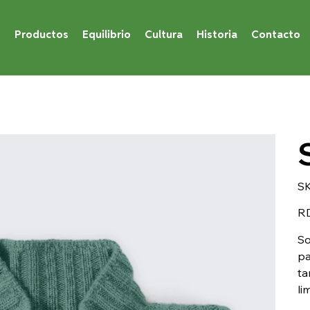
o
Productos
Equilibrio
Cultura
Historia
Contacto
SK
Prec
R
So
pa
ta
li